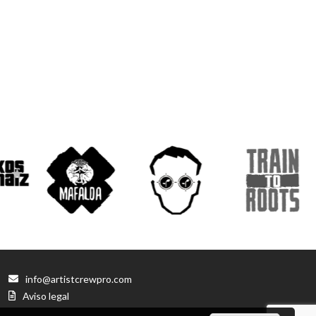
info@artistcrewpro.com
Aviso legal